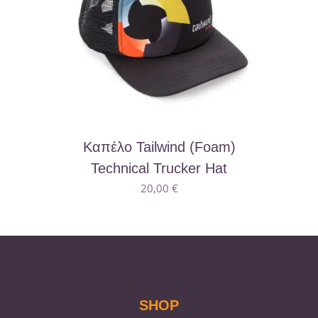
επιλεγούν
στη
σελίδα
του
προϊόντος
Καπέλο Tailwind (Foam)
Technical Trucker Hat
20,00
€
SHOP