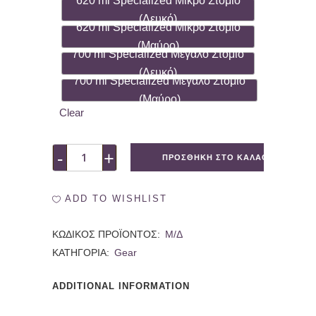
620 ml Specialized Μικρό Στόμιο
(Λευκό)
620 ml Specialized Μικρό Στόμιο
(Μαύρο)
700 ml Specialized Μεγάλο Στόμιο
(Λευκό)
700 ml Specialized Μεγάλο Στόμιο
(Μαύρο)
Clear
ΠΡΟΣΘΉΚΗ ΣΤΟ ΚΑΛΆΘΙ
Μπουκάλι
Tailwind
ADD TO WISHLIST
Nutrition
ΚΩΔΙΚΌΣ ΠΡΟΪΌΝΤΟΣ:
Μ/Δ
quantity
ΚΑΤΗΓΟΡΊΑ:
Gear
ADDITIONAL INFORMATION