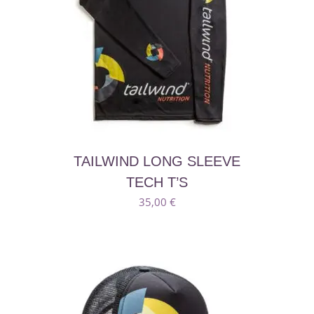
Αυτό
TAILWIND LONG SLEEVE
το
TECH T’S
προϊόν
35,00
€
έχει
πολλαπλές
παραλλαγές.
Οι
επιλογές
μπορούν
να