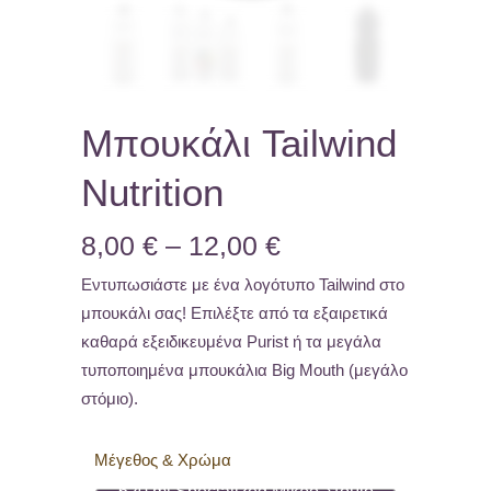
Μπουκάλι Tailwind
Nutrition
Price
8,00
€
–
12,00
€
range:
Εντυπωσιάστε με ένα λογότυπο Tailwind στο
8,00 €
μπουκάλι σας! Επιλέξτε από τα εξαιρετικά
καθαρά εξειδικευμένα Purist ή τα μεγάλα
through
τυποποιημένα μπουκάλια Big Mouth (μεγάλο
12,00 €
στόμιο).
Μέγεθος & Χρώμα