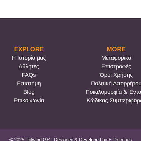
έχει
έχει
πολλαπλές
πολ
παραλλαγές.
παρ
Οι
Οι
επιλογές
επι
μπορούν
μπ
EXPLORE
MORE
να
να
Η Ιστορία μας
Μεταφορικά
επιλεγούν
επι
Αθλητές
Επιστροφές
στη
στη
FAQs
Όροι Χρήσης
σελίδα
σελ
Επιστήμη
Πολιτική Απορρήτο
του
του
Blog
Ποικιλομορφία & Έντ
προϊόντος
προ
Eπικοινωνία
Κώδικας Συμπεριφορ
© 2025 Tailwind GR | Designed & Developed by
E-Dominus