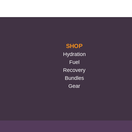
έχει
πολλαπλές
παραλλαγές.
Οι
επιλογές
μπορούν
SHOP
να
Hydration
επιλεγούν
Fuel
στη
Recovery
σελίδα
Bundles
του
Gear
προϊόντος