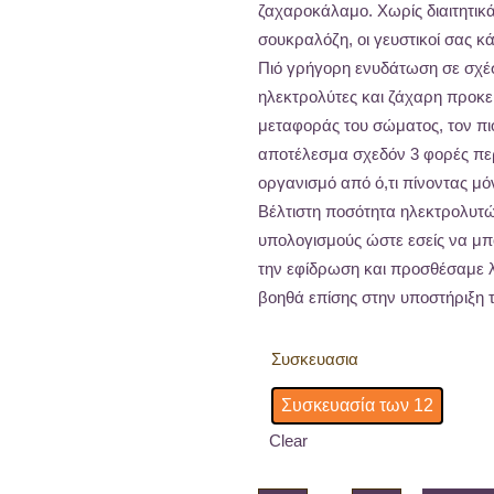
ζαχαροκάλαμο. Χωρίς διαιτητικά
σουκραλόζη, οι γευστικοί σας κ
Πιό γρήγορη ενυδάτωση σε σχέσ
ηλεκτρολύτες και ζάχαρη προκε
μεταφοράς του σώματος, τον πι
αποτέλεσμα σχεδόν 3 φορές πε
οργανισμό από ό,τι πίνοντας μό
Βέλτιστη ποσότητα ηλεκτρολυτώ
υπολογισμούς ώστε εσείς να μπ
την εφίδρωση και προσθέσαμε λί
βοηθά επίσης στην υποστήριξη 
Συσκευασια
Συσκευασία των 12
Clear