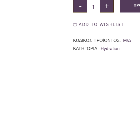
Hydration
ΠΡ
–
ADD TO WISHLIST
Berry
quantity
ΚΩΔΙΚΌΣ ΠΡΟΪΌΝΤΟΣ:
Μ/Δ
ΚΑΤΗΓΟΡΊΑ:
Hydration