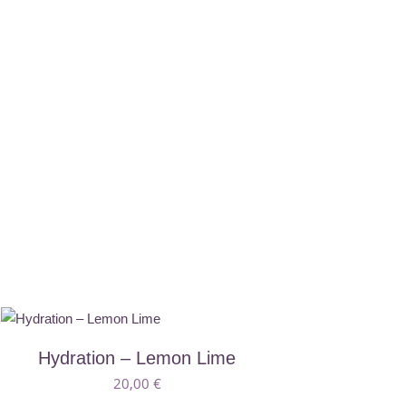
ό
Hydration – Lemon Lime
20,00
€
ϊόν