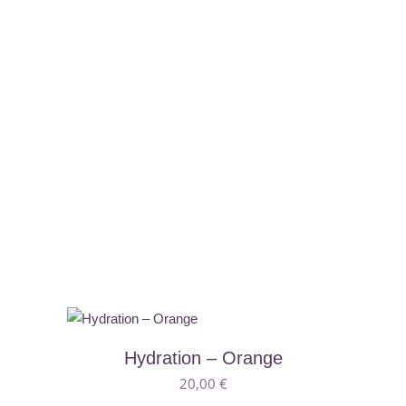
Αυτό
Αυτ
Hydration – Orange
το
το
20,00
€
προϊόν
προ